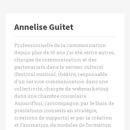
i
g
Annelise Guitet
a
t
Professionnelle de la communication
i
depuis plus de 10 ans j'ai été, entre autres,
o
chargée de communication et des
partenariats dans le secteur culturel
n
(festival musical, théâtre, responsable
d
d'un service communication dans une
e
collectivité, chargée de webmarketing
dans une chambre consulaire.
l
Aujourd’hui, j'accompagne, par le biais de
'
prestations (conseils en stratégie,
créations de supports) et par la création
a
et l’animation de modules de formation