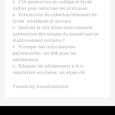
L’IA générative en collège et lycée :
cadrer pour sécuriser les pratiques
Prévention du cyberharcèlement en
lycée : stratégies et actions
Quel est le rôle d’une intervenante
prévention des usages du numérique en
établissement scolaire ?
Protéger ses informations
personnelles : un défi pour les
adolescents
Éduquer les adolescents à la e-
réputation en classe : un enjeu clé
Tweets by AnneliseGuitet