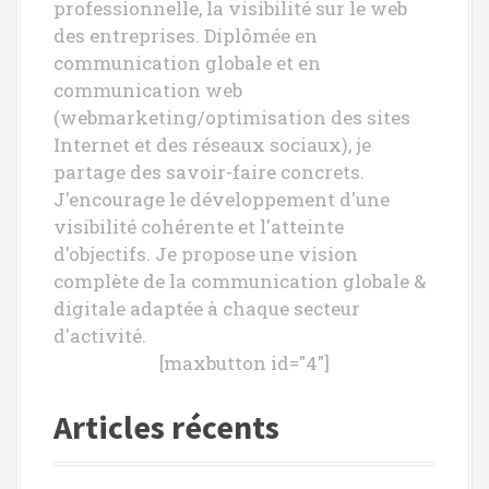
r
professionnelle, la visibilité sur le web
des entreprises. Diplômée en
t
communication globale et en
i
communication web
(webmarketing/optimisation des sites
c
Internet et des réseaux sociaux), je
l
partage des savoir-faire concrets.
e
J'encourage le développement d'une
visibilité cohérente et l'atteinte
d'objectifs. Je propose une vision
complète de la communication globale &
digitale adaptée à chaque secteur
d'activité.
[maxbutton id="4"]
Articles récents