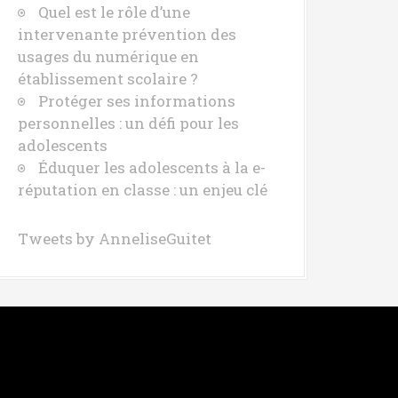
Quel est le rôle d’une
intervenante prévention des
usages du numérique en
établissement scolaire ?
Protéger ses informations
personnelles : un défi pour les
adolescents
Éduquer les adolescents à la e-
réputation en classe : un enjeu clé
Tweets by AnneliseGuitet