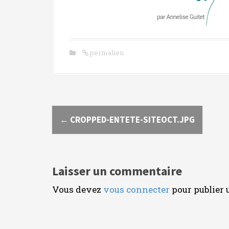
c
i
p
a
permalien
l
N
←
CROPPED-ENTETE-SITEOCT.JPG
a
v
i
Laisser un commentaire
g
Vous devez
vous connecter
pour publier
a
t