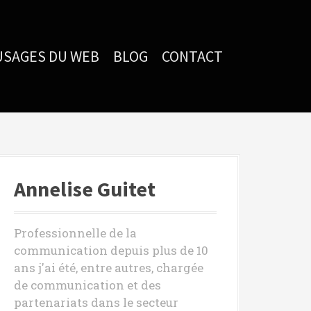
USAGES DU WEB
BLOG
CONTACT
Annelise Guitet
Professionnelle de la
communication depuis plus de 10
ans j'ai été, entre autres, chargée
de communication et des
partenariats dans le secteur