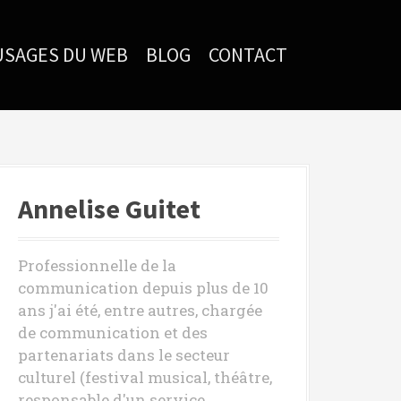
USAGES DU WEB
BLOG
CONTACT
Annelise Guitet
Professionnelle de la
communication depuis plus de 10
ans j'ai été, entre autres, chargée
de communication et des
partenariats dans le secteur
culturel (festival musical, théâtre,
responsable d'un service