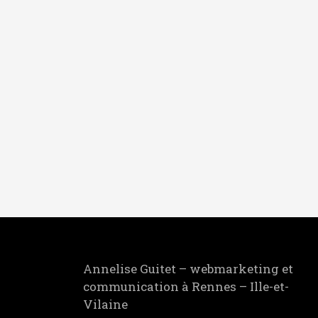
e
Annelise Guitet – webmarketing et
communication à Rennes – Ille-et-
Vilaine