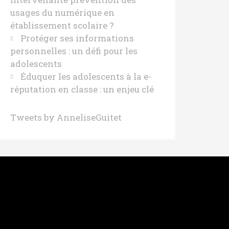
usages du numérique en
établissement scolaire ?
Protéger ses informations
personnelles : un défi pour les
adolescents
Éduquer les adolescents à la e-
réputation en classe : un enjeu clé
Tweets by AnneliseGuitet