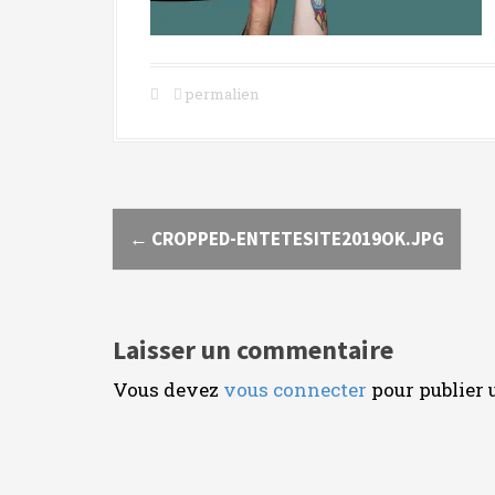
c
i
p
permalien
a
l
N
←
CROPPED-ENTETESITE2019OK.JPG
a
v
i
Laisser un commentaire
g
Vous devez
vous connecter
pour publier
a
t