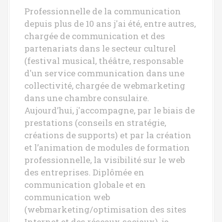
t
Professionnelle de la communication
depuis plus de 10 ans j'ai été, entre autres,
i
chargée de communication et des
o
partenariats dans le secteur culturel
(festival musical, théâtre, responsable
n
d'un service communication dans une
d
collectivité, chargée de webmarketing
e
dans une chambre consulaire.
Aujourd’hui, j'accompagne, par le biais de
l
prestations (conseils en stratégie,
'
créations de supports) et par la création
et l’animation de modules de formation
a
professionnelle, la visibilité sur le web
r
des entreprises. Diplômée en
communication globale et en
t
communication web
i
(webmarketing/optimisation des sites
Internet et des réseaux sociaux), je