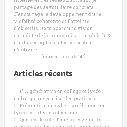
c
partage des savoir-faire concrets.
l
J'encourage le développement d'une
e
visibilité cohérente et l'atteinte
d'objectifs. Je propose une vision
complète de la communication globale &
digitale adaptée à chaque secteur
d'activité.
[maxbutton id="4"]
Articles récents
L’IA générative en collège et lycée :
cadrer pour sécuriser les pratiques
Prévention du cyberharcèlement en
lycée : stratégies et actions
Quel est le rôle d’une intervenante
prévention des usages du numérique en