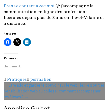
Prenez-contact avec moi
🙂 j’accompagne la
communication en ligne des professions
libérales depuis plus de 8 ans en Ille-et-Vilaine et
à distance.
Partager :
J’aime ça :
chargement…
Pratiques
permalien
Navigation
←
Être ado et garder le pouvoir sur le web : les ressources
Sensibilisation web au collège : comment accompagner
de
les élèves ?
→
l'article
Annelise Guitet