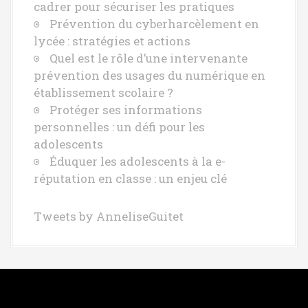
cadrer pour sécuriser les pratiques
Prévention du cyberharcèlement en
lycée : stratégies et actions
Quel est le rôle d’une intervenante
prévention des usages du numérique en
établissement scolaire ?
Protéger ses informations
personnelles : un défi pour les
adolescents
Éduquer les adolescents à la e-
réputation en classe : un enjeu clé
Tweets by AnneliseGuitet